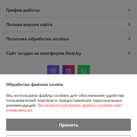
График работы
Полная версия сайта
Политика обработки cookies
Сайт создан на платформе Deal.by
Обработка файлов cookie
Информация для покупателя
Мы используем файлы cookies для обеспечения удобства
пользователей портала и предоставления персональных
Юридическое лицо:
ООО «Детали комфорта»
рекомендаций.
Вы можете настроить файлы cookies или
231400, Гродненская область, Новогрудок, Мицкевича, 49А, пом.3
отключить их.
Регистрационный номер ЕГР: 591628194
Принять
УНП: 591628194