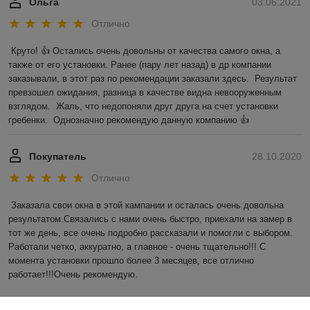
Ольга
03.06.2021
Отлично
Круто! 👍 Остались очень довольны от качества самого окна, а 
также от его установки. Ранее (пару лет назад) в др компании 
заказывали, в этот раз по рекомендации заказали здесь.  Результат 
превзошел ожидания, разница в качестве видна невооруженным 
взглядом.  Жаль, что недопоняли друг друга на счет установки 
гребенки.  Однозначно рекомендую данную компанию 👍
Покупатель
28.10.2020
Отлично
Заказала свои окна в этой кампании и осталась очень довольна 
результатом.Связались с нами очень быстро, приехали на замер в 
тот же день, все очень подробно рассказали и помогли с выбором. 
Работали четко, аккуратно, а главное - очень тщательно!!! С 
момента установки прошло более 3 месяцев, все отлично 
работает!!!Очень рекомендую.
Показать все отзывы