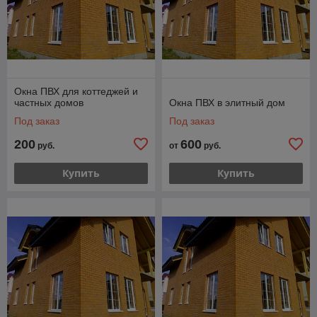
Окна ПВХ для коттеджей и
частных домов
Окна ПВХ в элитный дом
Под заказ
Под заказ
200
600
руб.
от
руб.
Купить
Купить