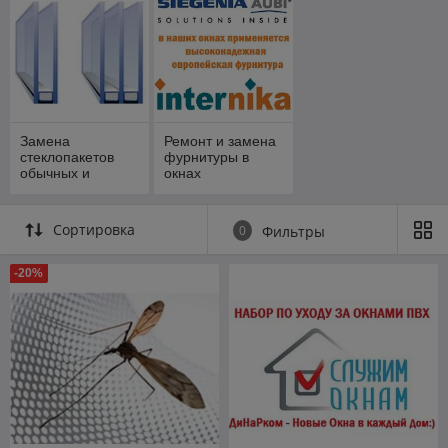
крыши на
балконах и
лоджиях.
Замена
Ремонт и замена
стеклопакетов
фурнитуры в
обычных и
окнах
энергосберегаю
щих
Сортировка
0
Фильтры
-20%