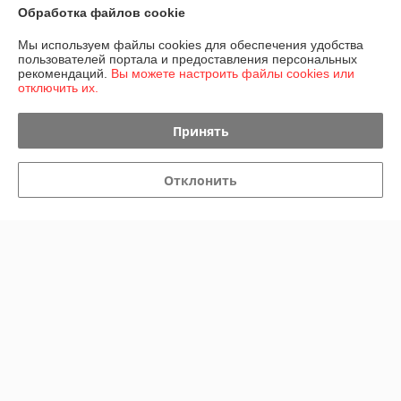
Обработка файлов cookie
Мы используем файлы cookies для обеспечения удобства
О нас
пользователей портала и предоставления персональных
рекомендаций.
Вы можете настроить файлы cookies или
отключить их.
Контакты
Принять
Доставка и оплата
График работы
Отклонить
Полная версия сайта
Политика обработки cookies
Сайт создан на платформе Deal.by