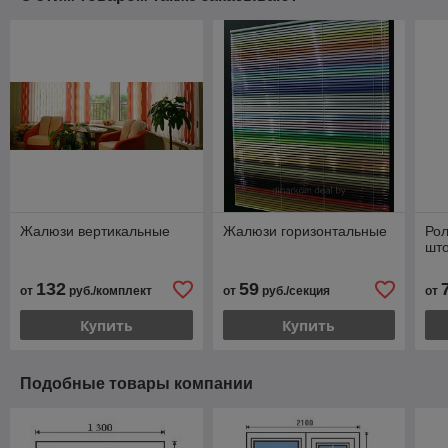
Жалюзи вертикальные
Жалюзи горизонтальные
Ро
шт
132
59
от
руб./комплект
от
руб./секция
от
Купить
Купить
Подобные товары компании