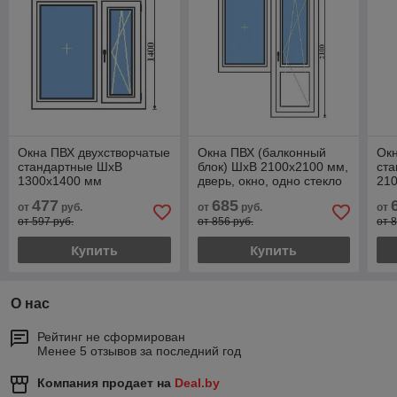
Окна ПВХ двухстворчатые
Окна ПВХ (балконный
Окн
стандартные ШхВ
блок) ШхВ 2100х2100 мм,
ст
1300х1400 мм
дверь, окно, одно стекло
21
4 мм, 1 или 2-х камерный
477
685
от
руб.
от
руб.
от
ст/пакет.
от 597 руб.
от 856 руб.
от 
Купить
Купить
О нас
Рейтинг не сформирован
Менее 5 отзывов за последний год
Компания продает на
Deal.by