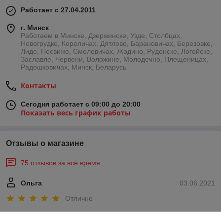
Работает с 27.04.2011
г. Минск
Работаем в Минске, Дзержинске, Узде, Столбцах,
Новогрудке, Кореличах, Дятлово, Барановичах, Березовке,
Лиде, Несвиже, Смолевичах, Жодино, Руденске, Логойске,
Заславле, Червени, Воложине, Молодечно, Плещеницах,
Радошковичах, Минск, Беларусь
Контакты
Сегодня работает с 09:00 до 20:00
Показать весь график работы
Отзывы о магазине
75 отзывов за всё время
Ольга
03.06.2021
Отлично
Круто! 👍 Остались очень довольны от качества самого окна, а 